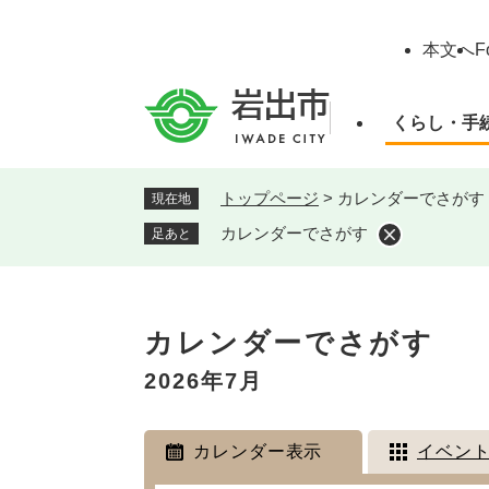
ペ
ー
本文へ
F
ジ
の
先
くらし・手
頭
で
す
トップページ
>
カレンダーでさがす
現在地
。
カレンダーでさがす
足あと
本
カレンダーでさがす
文
2026年7月
カレンダー表示
イベン