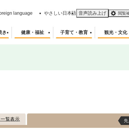
メニューを飛ばして本文へ
oreign language
やさしい日本語
音声読み上げ
閲覧
続き
健康・福祉
子育て・教育
観光・文化
ト一覧表示
先