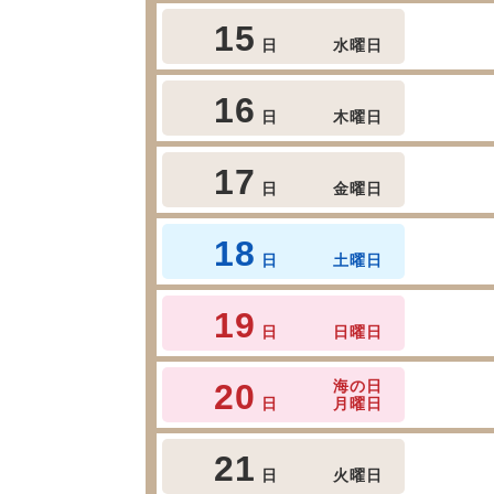
15
日
水曜日
16
日
木曜日
17
日
金曜日
18
日
土曜日
19
日
日曜日
20
海の日
日
月曜日
21
日
火曜日