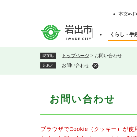
ペ
ー
本文へ
F
ジ
の
先
くらし・手
頭
で
す
トップページ
>
お問い合わせ
現在地
。
お問い合わせ
足あと
本
お問い合わせ
文
ブラウザでCookie（クッキー）が