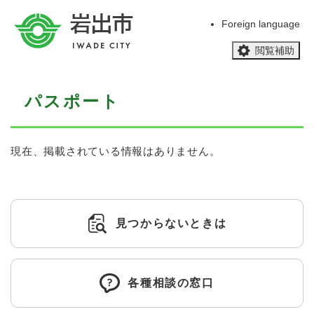
ペ
メニューを飛ばして本文へ
ー
Foreign language
ジ
閲覧補助
の
先
頭
本
で
パスポート
文
す
。
現在、掲載されている情報はありません。
見つからないときは
各種相談の窓口