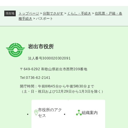
トップページ
>
分類でさがす
>
くらし・手続き
>
住民票・戸籍・各
現在地
種手続き
>
パスポート
岩出市役所
法人番号3000020302091
〒649-6292 和歌山県岩出市西野209番地
Tel:0736-62-2141
開庁時間：午前8時45分から午後5時30分まで
（土・日・祝日および12月29日から1月3日を除く）
市役所のアク
組織案内
セス