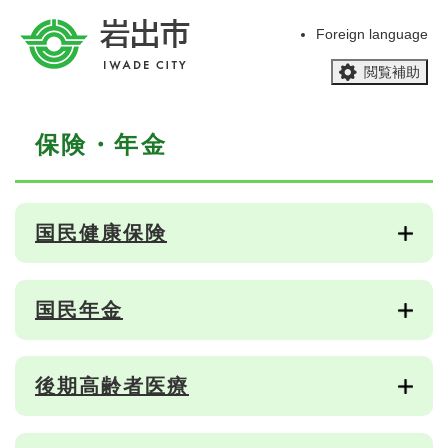
ペ
メニューを飛ばして本文へ
ー
Foreign language
ジ
閲覧補助
の
先
頭
本
で
保険・年金
文
す
。
国民健康保険
国民年金
後期高齢者医療