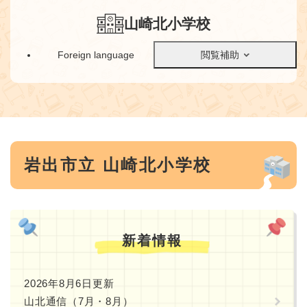
ペ
メニューを飛ばして本文へ
ー
山崎北小学校
ジ
の
Foreign language
閲覧補助
先
頭
で
す
。
本
岩出市立 山崎北小学校
文
新着情報
2026年8月6日更新
山北通信（7月・8月）