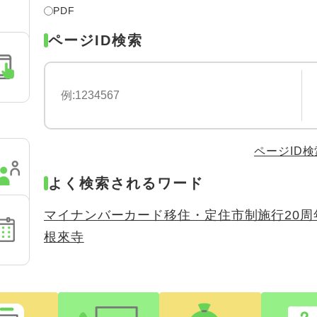
索
PDF
対
ページID検索
象
ページID
よく検索されるワード
マイナンバーカード
移住・定住
市制施行20周
根來寺