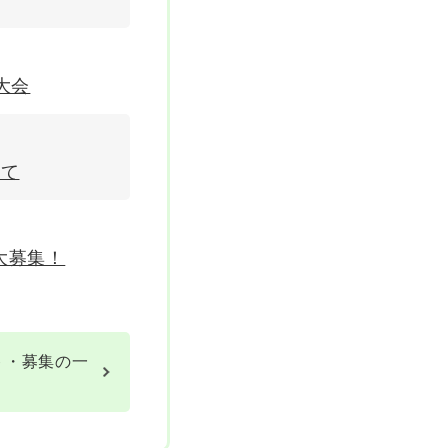
大会
いて
大募集！
ト・募集の一