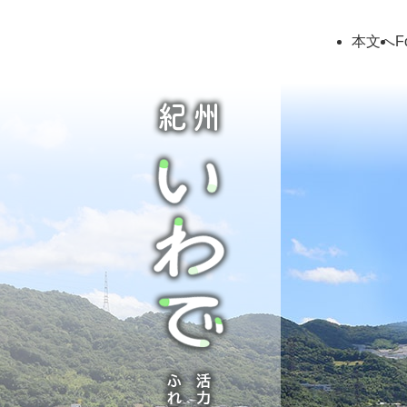
ペ
ー
本文へ
F
ジ
の
先
頭
で
す
。