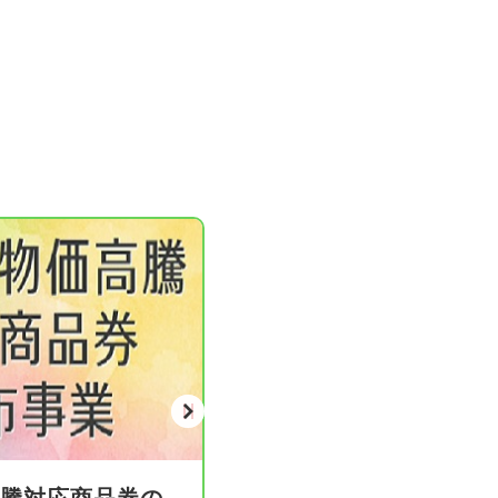
岩出市公式LINEア