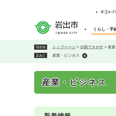
ペ
ー
本文へ
F
ジ
の
先
くらし・手
頭
で
す
トップページ
>
分類でさがす
>
産業
現在地
。
産業・ビジネス
足あと
本
産業・ビジネス
文
新着情報