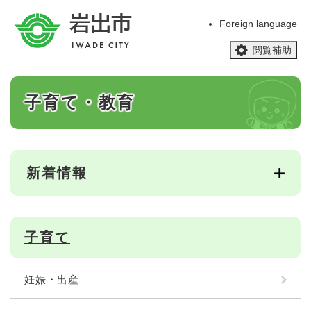
ペ
メニューを飛ばして本文へ
ー
Foreign language
ジ
閲覧補助
の
先
頭
本
で
子育て・教育
文
す
。
新着情報
子育て
妊娠・出産