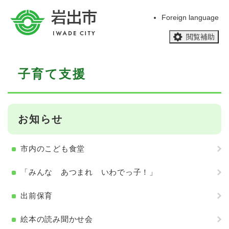
ペ
メニューを飛ばして本文へ
ー
Foreign language
ジ
閲覧補助
の
先
頭
本
で
子育て支援
文
す
。
お知らせ
市内のこども食堂
「みんな あつまれ いわでっ子！」
出前保育
絵本の読み聞かせ会