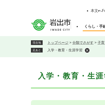
ペ
ー
本文へ
F
ジ
の
先
くらし・手
頭
で
す
トップページ
>
分類でさがす
>
子育
現在地
。
入学・教育・生涯学習
足あと
本
入学・教育・生涯
文