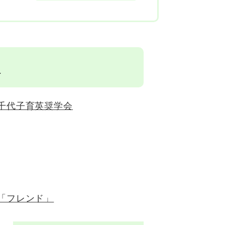
談
千代子育英奨学会
「フレンド」