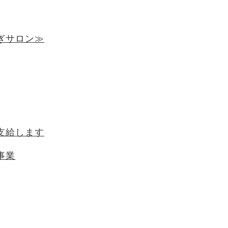
ぎサロン≫
支給します
事業