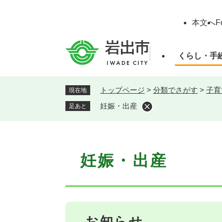
ペ
ー
本文へ
F
ジ
の
先
くらし・手
頭
で
す
トップページ
>
分類でさがす
>
子育
現在地
。
妊娠・出産
足あと
本
妊娠・出産
文
お知らせ