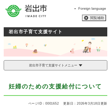
ペ
メニューを飛ばして本文へ
ー
Foreign language
ジ
閲覧補助
の
先
頭
岩出市子育て支援サイト
で
す
。
岩出市子育て支援サイトメニュー
本
妊婦のための支援給付について
文
ページID：0001652
更新日：2026年3月18日更新