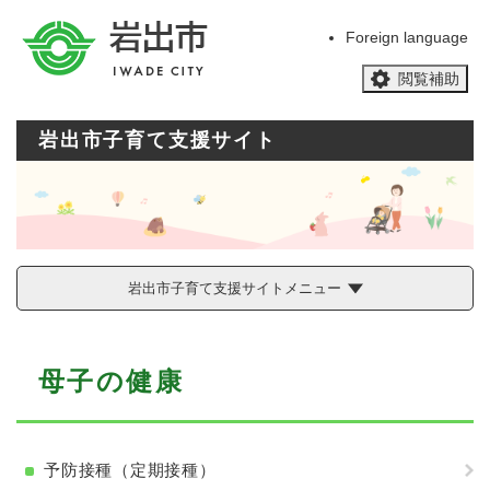
ペ
メニューを飛ばして本文へ
ー
Foreign language
ジ
閲覧補助
の
先
頭
岩出市子育て支援サイト
で
す
。
岩出市子育て支援サイトメニュー
本
母子の健康
文
予防接種（定期接種）