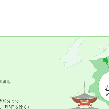
09番地
時30分まで
ら1月3日を除く）