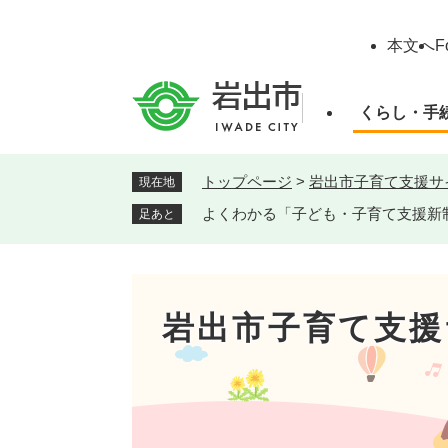
ペ
ー
本文へ
F
ジ
の
先
くらし・手
頭
で
す
トップページ
>
岩出市子育て支援サ
現在地
。
よくわかる「子ども・子育て支援新
足あと
岩出市子育て支援