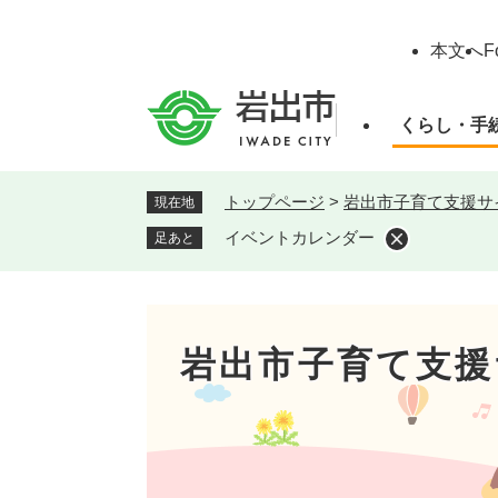
ペ
ー
本文へ
F
ジ
の
先
くらし・手
頭
で
す
トップページ
>
岩出市子育て支援サ
現在地
。
イベントカレンダー
足あと
岩出市子育て支援