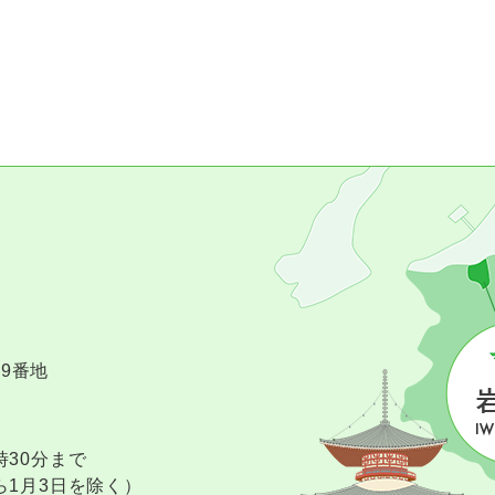
09番地
時30分まで
ら1月3日を除く）