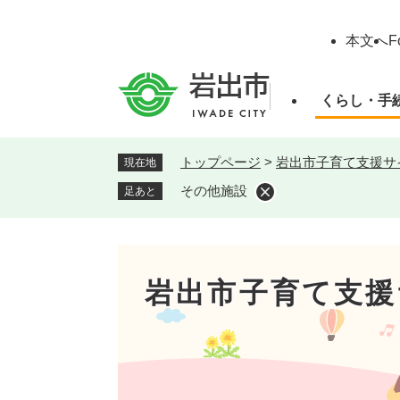
ペ
ー
本文へ
F
ジ
の
先
くらし・手
頭
で
す
トップページ
>
岩出市子育て支援サ
現在地
。
その他施設
足あと
岩出市子育て支援