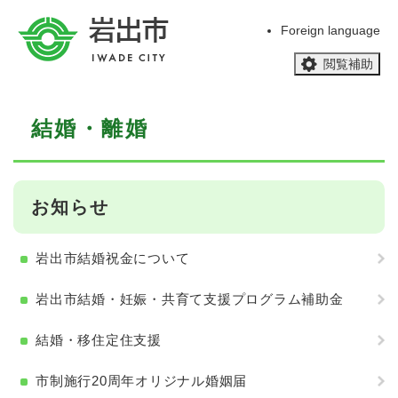
ペ
メニューを飛ばして本文へ
ー
Foreign language
ジ
閲覧補助
の
先
頭
本
で
結婚・離婚
文
す
。
お知らせ
岩出市結婚祝金について
岩出市結婚・妊娠・共育て支援プログラム補助金
結婚・移住定住支援
市制施行20周年オリジナル婚姻届