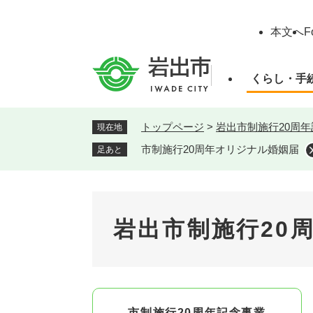
ペ
ー
本文へ
F
ジ
の
先
くらし・手
頭
で
す
トップページ
>
岩出市制施行20周
現在地
。
市制施行20周年オリジナル婚姻届
足あと
岩出市制施行20
市制施行20周年記念事業