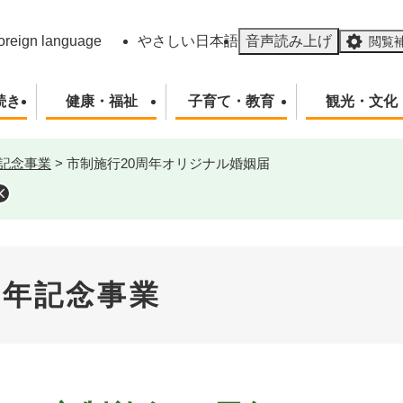
メニューを飛ばして本文へ
oreign language
やさしい日本語
音声読み上げ
閲覧
続き
健康・福祉
子育て・教育
観光・文化
年記念事業
>
市制施行20周年オリジナル婚姻届
周年記念事業
本