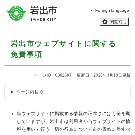
ペ
メニューを飛ばして本文へ
ー
Foreign language
ジ
閲覧補助
の
先
頭
本
で
岩出市ウェブサイトに関する
文
す
免責事項
。
ページID：0002697
更新日：2026年3月18日更新
ページ内目次
当ウェブサイトに掲載する情報の正確さには万全を期
していますが、岩出市は利用者が当ウェブサイトの情
報を用いて行う一切の行為について市の責めに帰すべ