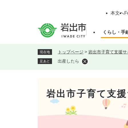
ペ
ー
本文へ
F
ジ
の
先
くらし・手
頭
で
す
トップページ
>
岩出市子育て支援サ
現在地
。
出産したら
足あと
岩出市子育て支援