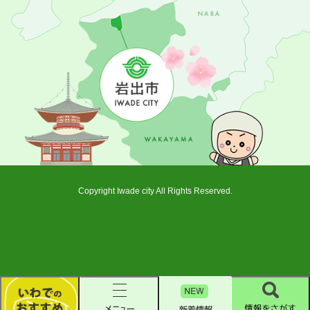
Copyright Iwade city All Rights Reserved.
新
着
い
メ
情