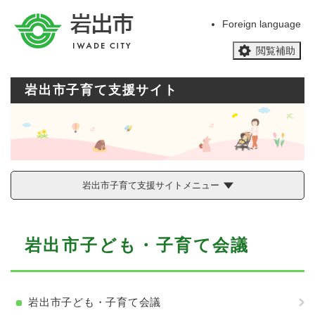
ペ
メニューを飛ばして本文へ
ー
Foreign language
ジ
閲覧補助
の
先
頭
岩出市子育て支援サイト
で
す
。
岩出市子育て支援サイトメニュー
本
岩出市子ども・子育て会議
文
岩出市子ども・子育て会議