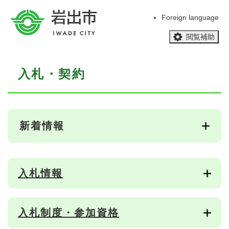
ペ
メニューを飛ばして本文へ
ー
Foreign language
ジ
閲覧補助
の
先
頭
本
で
入札・契約
文
す
。
新着情報
入札情報
入札制度・参加資格