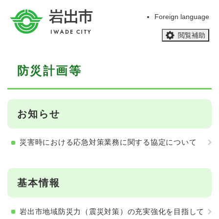
ペ
メニューを飛ばして本文へ
ー
Foreign language
ジ
閲覧補助
の
先
頭
本
で
防災計画等
文
す
。
お知らせ
災害時における応急対策業務に関する協定について
基本情報
岩出市地域防災力（震災対策）の充実強化を目指して