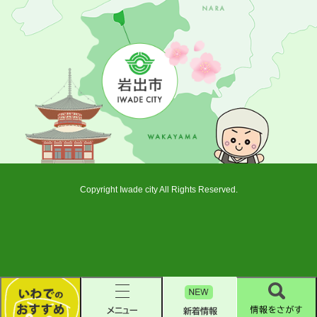
Copyright Iwade city All Rights Reserved.
新
着
い
メ
情
情