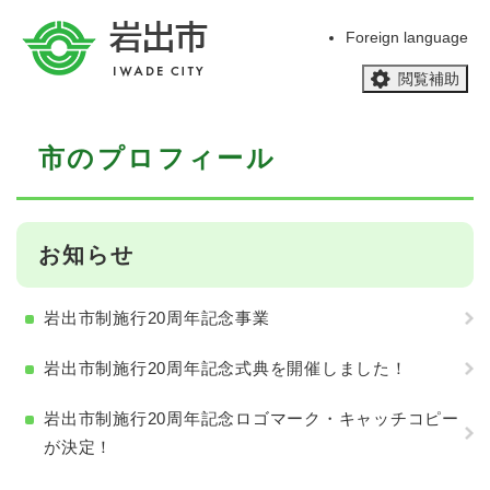
ペ
メニューを飛ばして本文へ
ー
Foreign language
ジ
閲覧補助
の
先
頭
本
で
市のプロフィール
文
す
。
お知らせ
岩出市制施行20周年記念事業
岩出市制施行20周年記念式典を開催しました！
岩出市制施行20周年記念ロゴマーク・キャッチコピー
が決定！