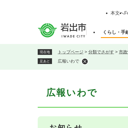
ペ
ー
本文へ
F
ジ
の
先
くらし・手
頭
で
す
トップページ
>
分類でさがす
>
市政
現在地
。
広報いわで
足あと
本
広報いわで
文
お知らせ