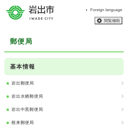
ペ
メニューを飛ばして本文へ
ー
Foreign language
ジ
閲覧補助
の
先
頭
本
で
郵便局
文
す
。
基本情報
岩出郵便局
岩出水栖郵便局
岩出中黒郵便局
根来郵便局