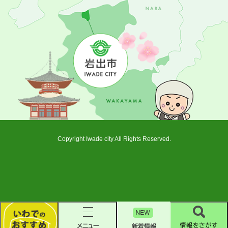
Copyright Iwade city All Rights Reserved.
新
着
い
メ
情