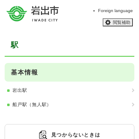
ペ
メニューを飛ばして本文へ
ー
Foreign language
ジ
閲覧補助
の
先
頭
本
で
駅
文
す
。
基本情報
岩出駅
船戸駅（無人駅）
見つからないときは