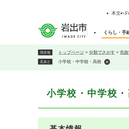
ペ
ー
本文へ
F
ジ
の
先
くらし・手
頭
で
す
トップページ
>
分類でさがす
>
市政
現在地
。
小学校・中学校・高校
足あと
本
小学校・中学校・
文
基本情報