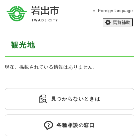
ペ
メニューを飛ばして本文へ
ー
Foreign language
ジ
閲覧補助
の
先
頭
本
で
観光地
文
す
。
現在、掲載されている情報はありません。
見つからないときは
各種相談の窓口