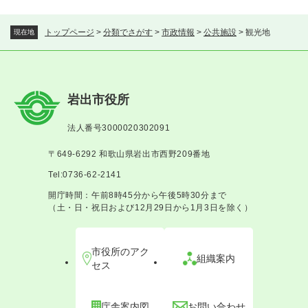
トップページ
>
分類でさがす
>
市政情報
>
公共施設
>
観光地
現在地
岩出市役所
法人番号3000020302091
〒649-6292 和歌山県岩出市西野209番地
Tel:0736-62-2141
開庁時間：午前8時45分から午後5時30分まで
（土・日・祝日および12月29日から1月3日を除く）
市役所のアク
組織案内
セス
庁舎案内図
お問い合わせ