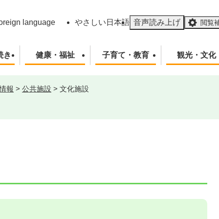
メニューを飛ばして本文へ
oreign language
やさしい日本語
音声読み上げ
閲覧
続き
健康・福祉
子育て・教育
観光・文化
情報
>
公共施設
>
文化施設