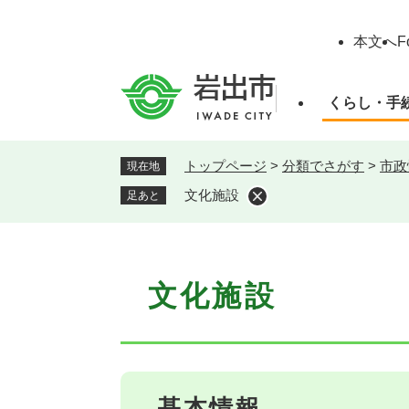
ペ
ー
本文へ
F
ジ
の
先
くらし・手
頭
で
す
トップページ
>
分類でさがす
>
市政
現在地
。
文化施設
足あと
本
文化施設
文
基本情報