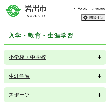
ペ
メニューを飛ばして本文へ
ー
Foreign language
ジ
閲覧補助
の
先
頭
本
で
入学・教育・生涯学習
文
す
。
小学校・中学校
生涯学習
スポーツ