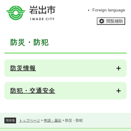
ペ
メニューを飛ばして本文へ
ー
Foreign language
ジ
閲覧補助
の
先
頭
本
で
防災・防犯
文
す
。
防災情報
防犯・交通安全
トップページ
>
申請・届出
>
防災・防犯
現在地