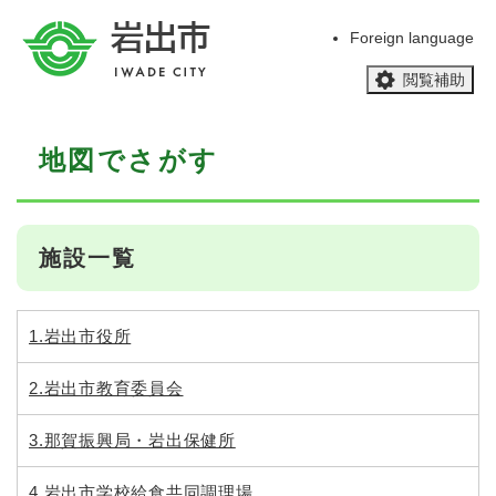
ペ
メニューを飛ばして本文へ
ー
Foreign language
ジ
閲覧補助
の
先
頭
本
で
地図でさがす
文
す
。
施設一覧
1.岩出市役所
2.岩出市教育委員会
3.那賀振興局・岩出保健所
4.岩出市学校給食共同調理場