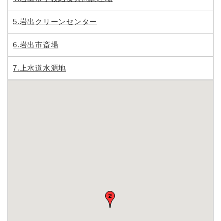
5.岩出クリーンセンター
6.岩出市斎場
7.上水道水源地