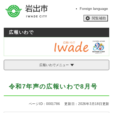
ペ
メニューを飛ばして本文へ
ー
Foreign language
ジ
閲覧補助
の
先
頭
広報いわで
で
す
。
広報いわでメニュー
本
令和7年声の広報いわで8月号
文
ページID：0001786
更新日：2026年3月18日更新