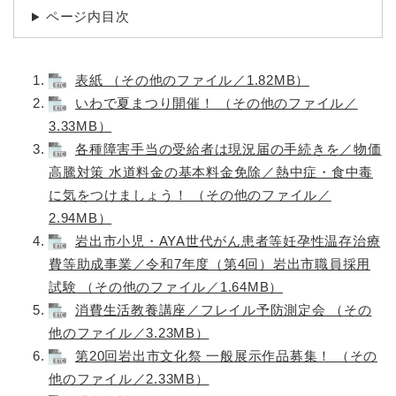
ページ内目次
表紙 （その他のファイル／1.82MB）
いわで夏まつり開催！ （その他のファイル／
3.33MB）
各種障害手当の受給者は現況届の手続きを／物価
高騰対策 水道料金の基本料金免除／熱中症・食中毒
に気をつけましょう！ （その他のファイル／
2.94MB）
岩出市小児・AYA世代がん患者等妊孕性温存治療
費等助成事業／令和7年度（第4回）岩出市職員採用
試験 （その他のファイル／1.64MB）
消費生活教養講座／フレイル予防測定会 （その
他のファイル／3.23MB）
第20回岩出市文化祭 一般展示作品募集！ （その
他のファイル／2.33MB）