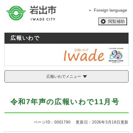
ペ
メニューを飛ばして本文へ
ー
Foreign language
ジ
閲覧補助
の
先
頭
広報いわで
で
す
。
広報いわでメニュー
本
令和7年声の広報いわで11月号
文
ページID：0001790
更新日：2026年3月18日更新