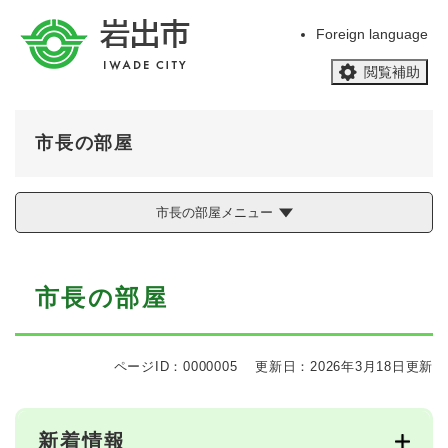
ペ
メニューを飛ばして本文へ
ー
Foreign language
ジ
閲覧補助
の
先
頭
で
市長の部屋
す
。
市長の部屋メニュー
本
市長の部屋
文
ページID：0000005
更新日：2026年3月18日更新
新着情報