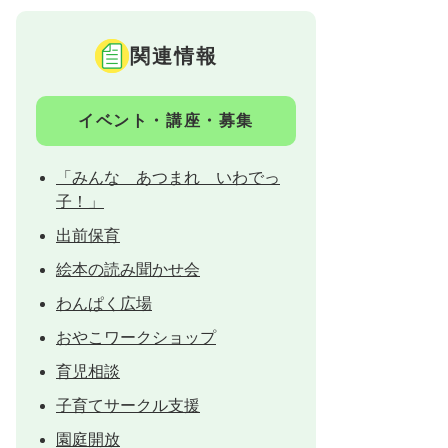
関連情報
イベント・講座・募集
「みんな あつまれ いわでっ
子！」
出前保育
絵本の読み聞かせ会
わんぱく広場
おやこワークショップ
育児相談
子育てサークル支援
園庭開放