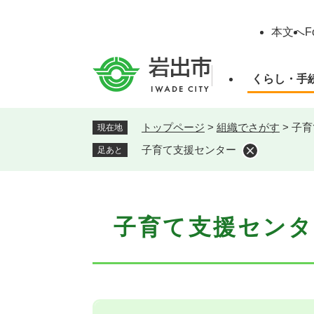
ペ
ー
本文へ
F
ジ
の
先
くらし・手
頭
で
す
トップページ
>
組織でさがす
>
子育
現在地
。
子育て支援センター
足あと
本
子育て支援センタ
文