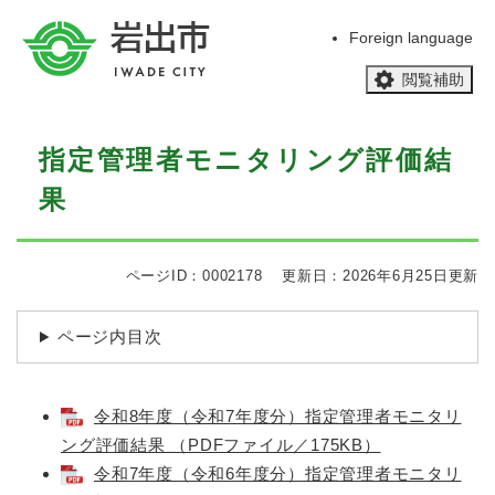
ペ
メニューを飛ばして本文へ
ー
Foreign language
ジ
閲覧補助
の
先
頭
本
で
指定管理者モニタリング評価結
文
す
果
。
ページID：0002178
更新日：2026年6月25日更新
ページ内目次
令和8年度（令和7年度分）指定管理者モニタリ
ング評価結果 （PDFファイル／175KB）
​
令和7年度（令和6年度分）指定管理者モニタリ