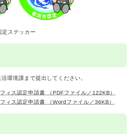
認定ステッカー
生活環境課まで提出してください。
ィス認定申請書 （PDFファイル／122KB）
ィス認定申請書​ （Wordファイル／36KB）