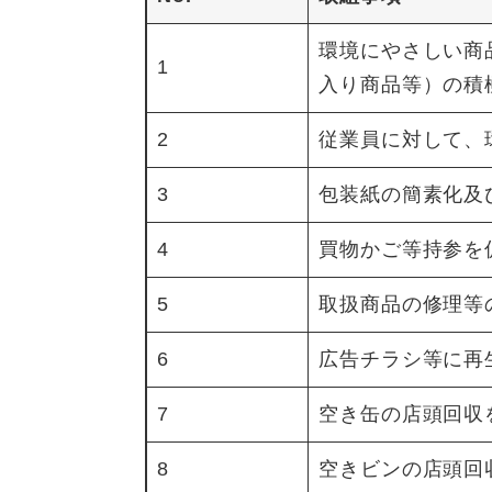
環境にやさしい商
1
入り商品等）の積
2
従業員に対して、
3
包装紙の簡素化及
4
買物かご等持参を
5
取扱商品の修理等
6
広告チラシ等に再
7
空き缶の店頭回収
8
空きビンの店頭回