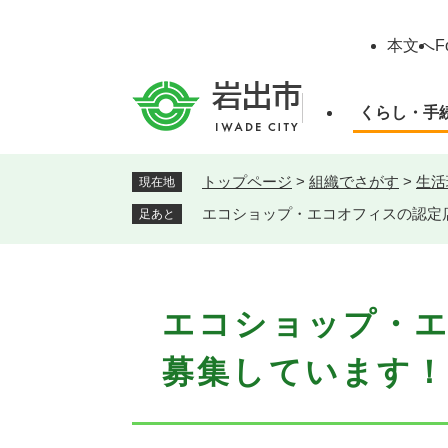
ペ
ー
本文へ
F
ジ
の
先
くらし・手
頭
で
す
トップページ
>
組織でさがす
>
生活
現在地
。
エコショップ・エコオフィスの認定
足あと
本
エコショップ・
文
募集しています