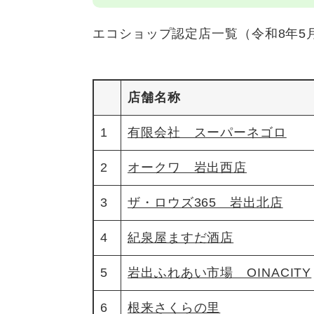
エコショップ認定店一覧（令和8年5
店舗名称
1
有限会社 スーパーネゴロ
2
オークワ 岩出西店
3
ザ・ロウズ365 岩出北店
4
紀泉屋ますだ酒店
5
岩出ふれあい市場 OINACITY
6
根来さくらの里