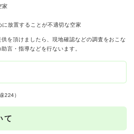
空家
めに放置することが不適切な空家
提供を頂けましたら、現地確認などの調査をおこな
の助言・指導などを行ないます。
線224）
いて