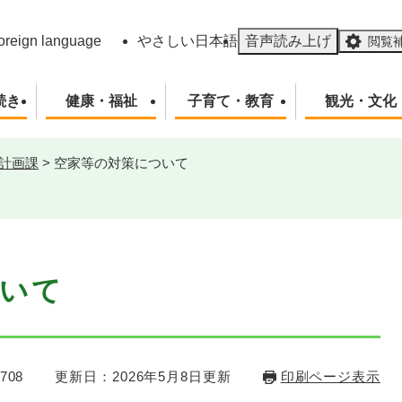
メニューを飛ばして本文へ
oreign language
やさしい日本語
音声読み上げ
閲覧
続き
健康・福祉
子育て・教育
観光・文化
計画課
>
空家等の対策について
いて
708
更新日：2026年5月8日更新
印刷ページ表示