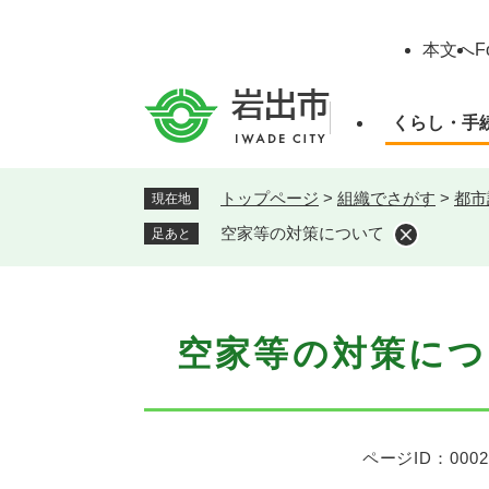
ペ
ー
本文へ
F
ジ
の
先
くらし・手
頭
で
す
トップページ
>
組織でさがす
>
都市
現在地
。
空家等の対策について
足あと
本
空家等の対策につ
文
ページID：0002