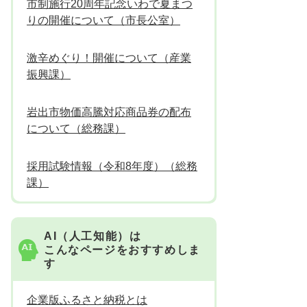
市制施行20周年記念いわで夏まつ
りの開催について（市長公室）
激辛めぐり！開催について（産業
振興課）
岩出市物価高騰対応商品券の配布
について（総務課）
採用試験情報（令和8年度）（総務
課）
AI（人工知能）は
こんなページをおすすめしま
す
企業版ふるさと納税とは