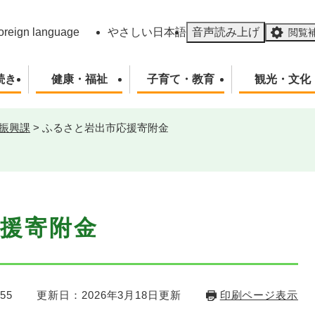
メニューを飛ばして本文へ
oreign language
やさしい日本語
音声読み上げ
閲覧
続き
健康・福祉
子育て・教育
観光・文化
振興課
>
ふるさと岩出市応援寄附金
援寄附金
55
更新日：2026年3月18日更新
印刷ページ表示