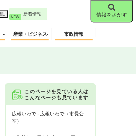
補助
新着情報
情報をさがす
産業・ビジネス
市政情報
このページを見ている人は
こんなページも見ています
広報いわで - 広報いわで（市長公
室）