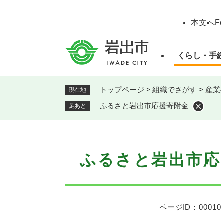
ペ
ー
本文へ
F
ジ
の
先
くらし・手
頭
で
す
トップページ
>
組織でさがす
>
産業
現在地
。
ふるさと岩出市応援寄附金
足あと
本
ふるさと岩出市応
文
ページID：00010