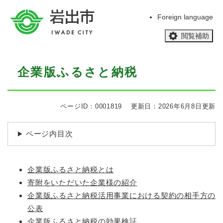
ペ
メニューを飛ばして本文へ
ー
Foreign language
ジ
閲覧補助
の
先
頭
本
で
企業版ふるさと納税
文
す
。
ページID：0001819
更新日：2026年6月8日更新
ページ内目次
企業版ふるさと納税とは
寄附をいただいた企業様の紹介
企業版ふるさと納税活用事業における契約の相手方の
公表
企業版ふるさと納税の効果検証