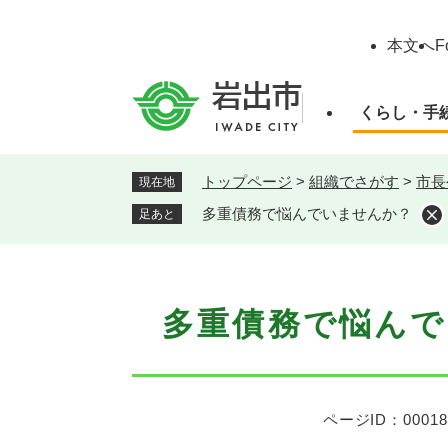
ペ
ー
本文へ
F
ジ
の
先
くらし・手
頭
で
す
トップページ
>
組織でさがす
>
市長
現在地
。
多重債務で悩んでいませんか？
足あと
本
多重債務で悩ん
文
ページID：00018