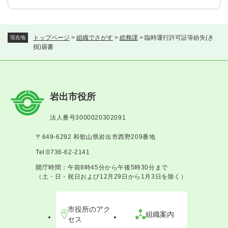
トップページ
>
組織でさがす
>
総務課
>
臨時運行許可証等紛失(き
現在地
損)届書
岩出市役所
法人番号3000020302091
〒649-6292 和歌山県岩出市西野209番地
Tel:0736-62-2141
開庁時間：午前8時45分から午後5時30分まで
（土・日・祝日および12月29日から1月3日を除く）
市役所のアク
組織案内
セス