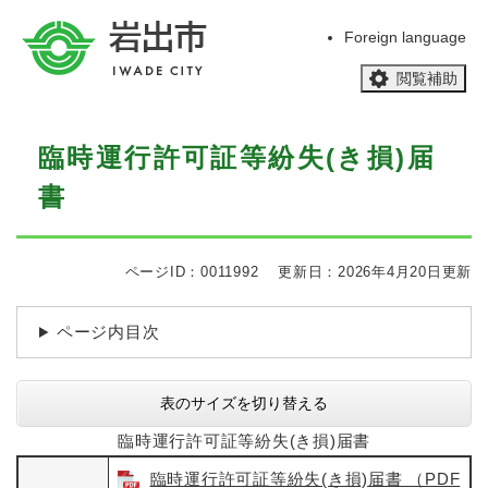
ペ
メニューを飛ばして本文へ
ー
Foreign language
ジ
閲覧補助
の
先
頭
本
で
臨時運行許可証等紛失(き損)届
文
す
書
。
ページID：0011992
更新日：2026年4月20日更新
ページ内目次
表のサイズを切り替える
臨時運行許可証等紛失(き損)届書
臨時運行許可証等紛失(き損)届書 （PDF