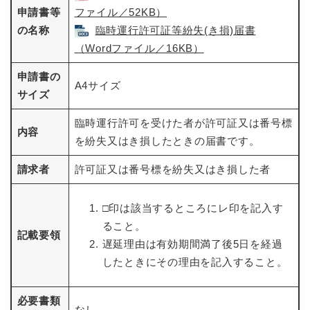
申請書等
ファイル／52KB）
の名称
臨時運行許可証等紛失(き損)届書
（Wordファイル／16KB）
申請書の
A4サイズ
サイズ
臨時運行許可を受けた者が許可証又は番号標
内容
を紛失又はき損したときの届書です。
請求者
許可証又は番号標を紛失又はき損した者
□印は該当するところにレ印を記入す
ること。
記載要領
遅延理由は有効期間満了後5日を経過
したときにその理由を記入すること。
必要書類
なし