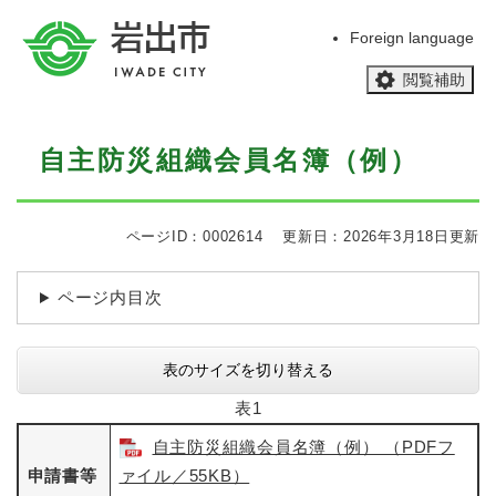
ペ
メニューを飛ばして本文へ
ー
Foreign language
ジ
閲覧補助
の
先
頭
本
で
自主防災組織会員名簿（例）
文
す
。
ページID：0002614
更新日：2026年3月18日更新
ページ内目次
表のサイズを切り替える
表1
自主防災組織会員名簿（例） （PDFフ
申請書等
ァイル／55KB）