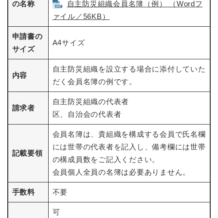
の名称
自主防災組織会員名簿（例） （Wordフ
ァイル／56KB）
申請書の
A4サイズ
サイズ
自主防災組織を設立する場合に添付していた
内容
だく会員名簿の例です。
自主防災組織の代表者
請求者
区、自治会の代表者
会員名簿は、貴組織を構成する会員で氏名欄
には世帯の代表者を記入し、備考欄には世帯
記載要領
の構成員数をご記入ください。
会員個人全員の名簿は必要ありません。
手数料
不要
可