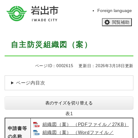
ペ
メニューを飛ばして本文へ
ー
Foreign language
ジ
閲覧補助
の
先
頭
本
で
自主防災組織図（案）
文
す
。
ページID：0002615
更新日：2026年3月18日更新
ページ内目次
表のサイズを切り替える
表1
組織図（案） （PDFファイル／27KB）
申請書等
組織図（案） （Wordファイル／
の名称