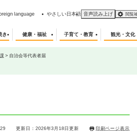
メニューを飛ばして本文へ
oreign language
やさしい日本語
音声読み上げ
閲覧
続き
健康・福祉
子育て・教育
観光・文化
課
>
自治会等代表者届
29
更新日：2026年3月18日更新
印刷ページ表示