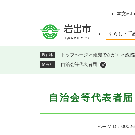
ペ
ー
本文へ
F
ジ
の
先
くらし・手
頭
で
す
トップページ
>
組織でさがす
>
総務
現在地
。
自治会等代表者届
足あと
本
自治会等代表者届
文
ページID：00026