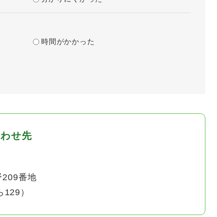
？
時間がかかった
合わせ先
209番地
ら129）