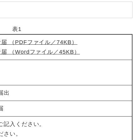
表1
届 （PDFファイル／74KB）
 （Wordファイル／45KB）
届出
届
ご記入ください。
ださい。