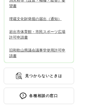
消火栓等（設置・補修・取替）要
望書
埋蔵文化財発掘の届出（通知）
岩出市体育館・市民スポーツ広場
許可申請書
旧和歌山県議会議事堂使用許可申
請書
見つからないときは
各種相談の窓口