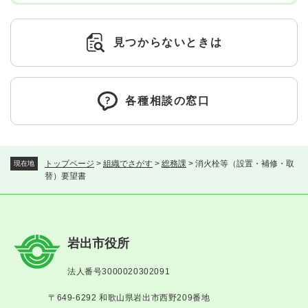
見つからないときは
各種相談の窓口
トップページ
>
組織でさがす
>
総務課
>
消火栓等（設置・補修・取
現在地
替）要望書
岩出市役所
法人番号3000020302091
〒649-6292 和歌山県岩出市西野209番地