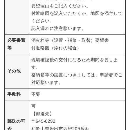
要望理由をご記入ください。
付近略図を記入いただくか、地図を添付して
ください。
記入漏れに注意願います。
必要書類
消火栓等（設置・補修・取替）要望書
等
付近略図（添付の場合）
現場確認後の交付になるため期間を要しま
す。
その他
格納箱等の設置につきましては、申請者でご
対応願います。
手数料
不要
可
【郵送先】
郵送の可
〒649-6292
否
和歌山県岩出市西野209番地