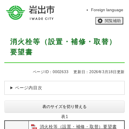
ペ
メニューを飛ばして本文へ
ー
Foreign language
ジ
閲覧補助
の
先
頭
本
で
消火栓等（設置・補修・取替）
文
す
要望書
。
ページID：0002633
更新日：2026年3月18日更新
ページ内目次
表のサイズを切り替える
表1
消火栓等（設置・補修・取替）要望書