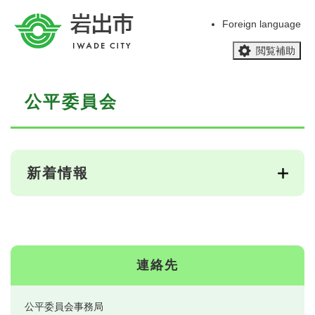
ペ
メニューを飛ばして本文へ
ー
Foreign language
ジ
閲覧補助
の
先
頭
本
で
公平委員会
文
す
。
新着情報
連絡先
公平委員会事務局