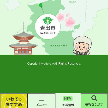
Copyright Iwade city All Rights Reserved.
新
着
い
メ
情
情