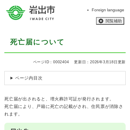
ペ
メニューを飛ばして本文へ
ー
Foreign language
ジ
閲覧補助
の
先
頭
本
で
死亡届について
文
す
。
ページID：0002404
更新日：2026年3月18日更新
ページ内目次
死亡届が出されると、埋火葬許可証が発行されます。
死亡届により、戸籍に死亡の記載がされ、住民票が消除さ
れます。