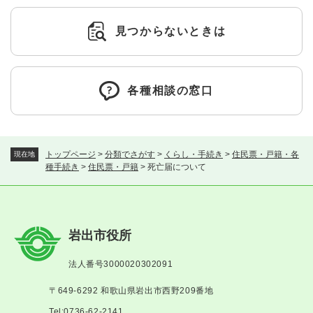
見つからないときは
各種相談の窓口
トップページ
>
分類でさがす
>
くらし・手続き
>
住民票・戸籍・各
現在地
種手続き
>
住民票・戸籍
>
死亡届について
岩出市役所
法人番号3000020302091
〒649-6292 和歌山県岩出市西野209番地
Tel:0736-62-2141